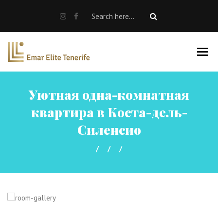
Продажа
Аренда недвижимости
Аренда автомобилей
Продажа недвижимости
Уютная одна-комнатная
О нас
квартира в Коста-дель-
RU
Силенсио