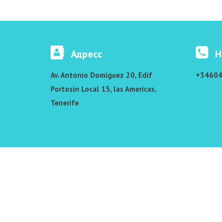
Адресс
Н
Av. Antonio Domiguez 20, Edif
+3460
Portosin Local 15, las Americas,
Tenerife