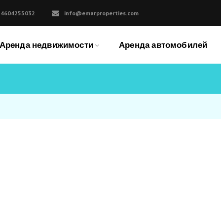
34604255032
info@emarproperties.com
Аренда недвижимости
Аренда автомобилей